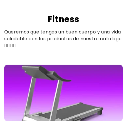
Ir
directamente
al contenido
C
Fitness
o
Queremos que tengas un buen cuerpo y una vida
l
saludable con los productos de nuestro catalogo
🏋️‍♂️🏋️‍♀️
e
c
c
i
ó
n
: