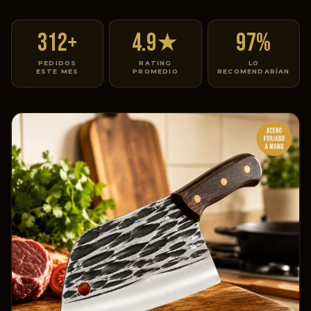
312+
4.9★
97%
PEDIDOS
RATING
LO
ESTE MES
PROMEDIO
RECOMENDARÍAN