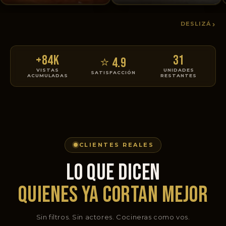
›
DESLIZÁ
+84K
31
⭐ 4.9
VISTAS
UNIDADES
SATISFACCIÓN
ACUMULADAS
RESTANTES
CLIENTES REALES
LO QUE DICEN
QUIENES YA CORTAN MEJOR
Sin filtros. Sin actores. Cocineras como vos.