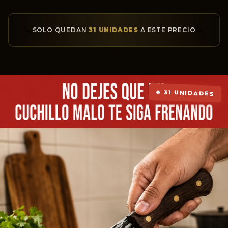
🔪
🔪
SOLO QUEDAN
31 UNIDADES
A ESTE PRECIO
🔥 31 UNIDADES