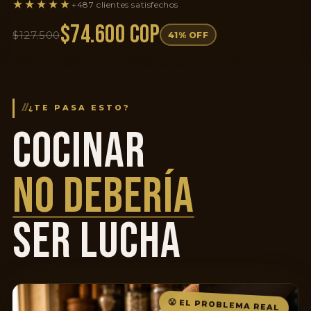
★★★★★
+487 clientes satisfechos
$74.600 COP
$127.500
41% OFF
//
¿TE PASA ESTO?
COCINAR
NO DEBERÍA
SER LUCHA
😤 EL PROBLEMA REAL