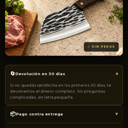
✓ SIN PEROS
🔄
▾
Devolución en 30 días
Si no quedás satisfecha en los primeros 30 días, te
devolvemos el dinero completo. Sin preguntas
complicadas, sin letra pequeña.
📦
▾
Pago contra entrega
Podés pagar al recibir en casa. Primero ves el