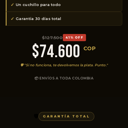
✓
Un cuchillo para todo
✓
Garantía 30 días total
$127.500
41% OFF
$74.600
COP
🛡️ "Si no funciona, te devolvemos la plata. Punto."
📦 ENVÍOS A TODA COLOMBIA
🛡️
GARANTÍA TOTAL