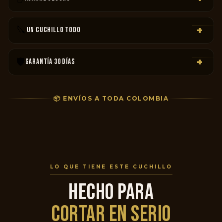
Mango de madera reforzada con remaches metálicos — no
se resbala con manos mojadas.
🔪
+
UN CUCHILLO TODO
Del asado del fin de semana a las hierbas más delicadas — un
solo cuchillo para todo.
🛡️
+
GARANTÍA 30 DÍAS
Si no funciona, te devolvemos la plata. Punto. Sin peros, sin
preguntas raras.
📦 ENVÍOS A TODA COLOMBIA
LO QUE TIENE ESTE CUCHILLO
HECHO PARA
CORTAR EN SERIO