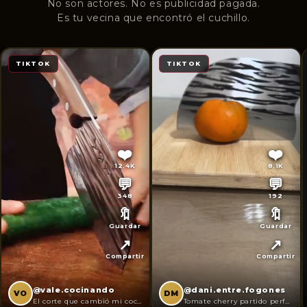
No son actores. No es publicidad pagada.
Es tu vecina que encontró el cuchillo.
TIKTOK
TIKTOK
❤️
❤️
12.4K
8.1K
💬
💬
348
192
🔖
🔖
Guardar
Guardar
↗️
↗️
Compartir
Compartir
@vale.cocinando
@dani.entre.fogones
VO
DM
El corte que cambió mi cocina 🔪
Tomate cherry partido perfecto ✅