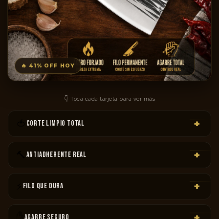
🔥 41% OFF HOY
👇 Toca cada tarjeta para ver más
🍅
+
CORTE LIMPIO TOTAL
Tomate, pollo, carne y yuca — sin aplastar, sin desgarrar, sin
esfuerzo extra.
🔨
+
ANTIADHERENTE REAL
Acabado martillado que evita que los alimentos se peguen
mientras cortás.
⚡
+
FILO QUE DURA
Acero inoxidable de alto carbono: no se despunta al primer
uso, aguanta de verdad.
✋
+
AGARRE SEGURO