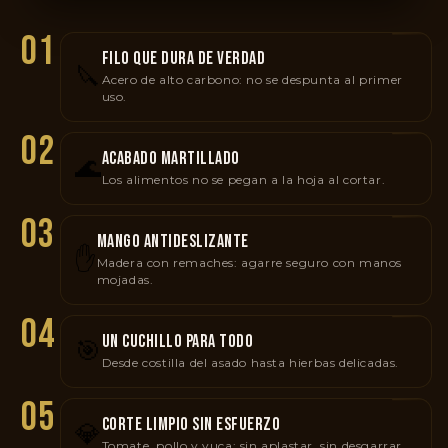
01
FILO QUE DURA DE VERDAD
🔪
Acero de alto carbono: no se despunta al primer
uso.
02
ACABADO MARTILLADO
🌊
Los alimentos no se pegan a la hoja al cortar.
03
MANGO ANTIDESLIZANTE
✋
Madera con remaches: agarre seguro con manos
mojadas.
04
UN CUCHILLO PARA TODO
🎯
Desde costilla del asado hasta hierbas delicadas.
05
CORTE LIMPIO SIN ESFUERZO
💎
Tomate, pollo y yuca: sin aplastar, sin desgarrar.