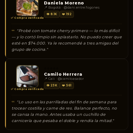
Daniela Moreno
📍 Bogotá · @dani.entre.fogones
👁 8.1K
❤️ 192
✅ Compra verificada
"Probé con tomate cherry primero — lo más difícil
— y lo cortó limpio sin aplastarlo. No puedo creer que
esté en $74.000. Ya le recomendé a tres amigas del
grupo de cocina."
⭐⭐⭐⭐⭐
Camilo Herrera
📍 Cali · @camiloasador
👁 23K
❤️ 561
✅ Compra verificada
"Lo uso en las parrilladas del fin de semana para
trocear costilla y carne de res. Balance perfecto, no
se cansa la mano. Antes usaba un cuchillo de
carnicería que pesaba el doble y rendía la mitad."