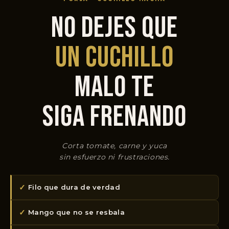
NO DEJES QUE
UN CUCHILLO
MALO TE
SIGA FRENANDO
Corta tomate, carne y yuca
sin esfuerzo ni frustraciones.
✓
Filo que dura de verdad
✓
Mango que no se resbala