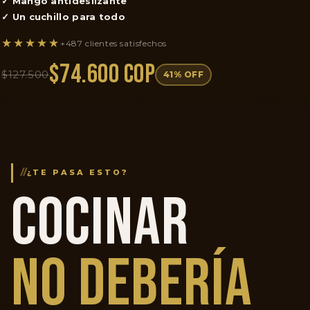
✓ Mango antideslizante
✓ Un cuchillo para todo
★★★★★
+487 clientes satisfechos
$74.600 COP
$127.500
41% OFF
//
¿TE PASA ESTO?
COCINAR
NO DEBERÍA