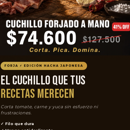
FORJA ⚡ EDICIÓN HACHA JAPONESA
EL CUCHILLO QUE TUS
RECETAS MERECEN
Corta tomate, carne y yuca sin esfuerzo ni
frustraciones.
✓ Filo que dura