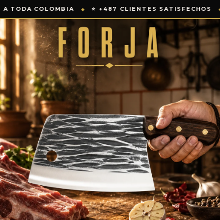
NTES SATISFECHOS
🛡️ GARANTÍA 30 DÍAS
⚡ ACERO 
◆
◆