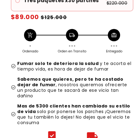
Tres paquetes x30 parches
$220.000
Precio
$89.000
Precio
$125.000
habitual
de
oferta
add_shopping_cart
local_shipping
redeem
-
- - -
- - -
Ordenado
Orden en Transito
Entregado
Fumar solo te deteriora la salud
y te acorta el
check_circle
tiempo vida, es hora de dejar de fumar
Sabemos que quieres, pero te ha costado
dejar de fumar
, nosotros queremos ofrecerte
check_circle
un producto que te sacará de ese vicio tan
dañino
Mas de 5300 clientes han cambiado su estilo
de vida
solo por ponerse los parches ¡Queremos
check_circle
que tu también lo dejes! No dejes que el vicio te
consuma
beenhere
local_shipping