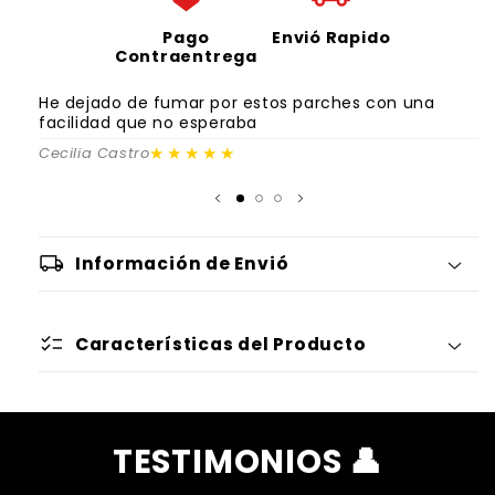
Pago
Envió Rapido
Contraentrega
He dejado de fumar por estos parches con una
D
facilidad que no esperaba
c
★★★★★
Cecilia Castro
G
local_shipping
Información de Envió
checklist
Características del Producto
TESTIMONIOS 👤