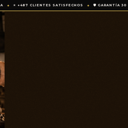
ECHOS
🛡️ GARANTÍA 30 DÍAS
⚡ ACERO ALTO CARBO
◆
◆