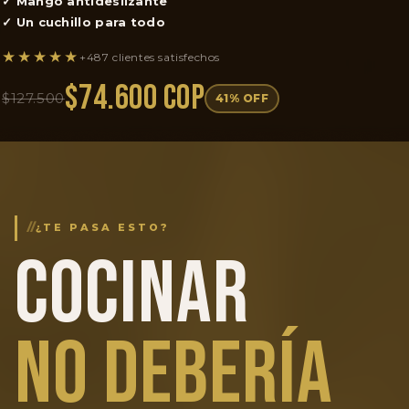
✓ Mango antideslizante
✓ Un cuchillo para todo
★★★★★
+487 clientes satisfechos
$74.600 COP
$127.500
41% OFF
//
¿TE PASA ESTO?
COCINAR
NO DEBERÍA