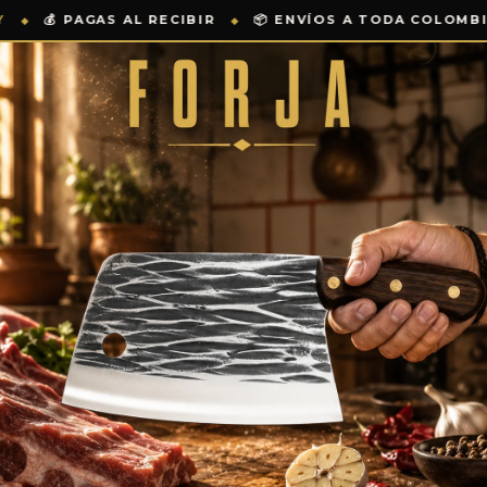
 ENVÍOS A TODA COLOMBIA
⭐ +487 CLIENTES SATISF
◆