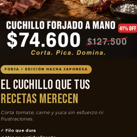
FORJA ⚡ EDICIÓN HACHA JAPONESA
EL CUCHILLO QUE TUS
RECETAS MERECEN
Corta tomate, carne y yuca sin esfuerzo ni
frustraciones.
✓ Filo que dura