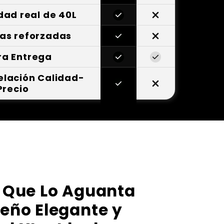
dad real de 40L
ras reforzadas
ra Entrega
elación Calidad-
Precio
a Que Lo Aguanta
seño Elegante y