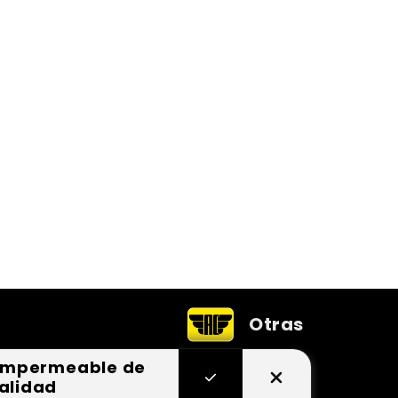
Otras
l impermeable de
alidad