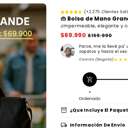
(+2.375 Clientes Sat
👜 Bolsa de Mano Gran
¡Impermeable, elegante y c
Precio
$69.990
Precio
$159.990
habitual
de
Parce, me la llevé pa'
oferta
zapatos y hasta el sec
★★
Camilo (Bogotá)
add_shopping_cart
-
Ordenado
inventory_2
¿Que Incluye El Paque
local_shipping
Información De Envío