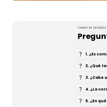
TIEMPO DE ENTREGA 
Pregun
question_mark
1. ¿Es co
question_mark
2. ¿Qué ta
question_mark
3. ¿Cabe 
question_mark
4. ¿La co
question_mark
5. ¿En qué