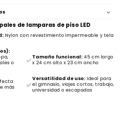
os
ipales de lamparas de piso LED
d:
Nylon con revestimiento impermeable y tela
os):
opa,
Tamaño funcional:
45 cm largo
✅
ales o
x 24 cm alto x 23 cm ancho
Versatilidad de uso:
Ideal para
fecta
el gimnasio, viajes cortos, trabajo,
✅
de más
universidad o escapadas