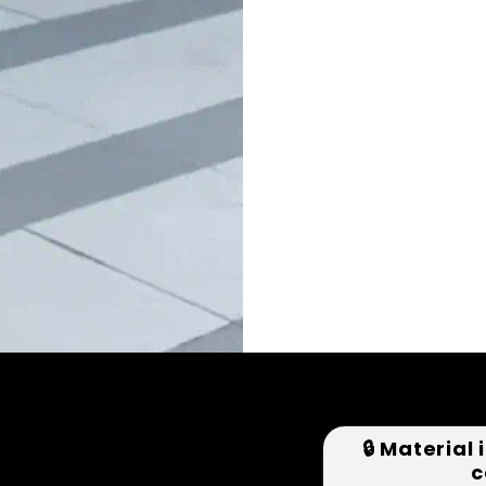
🔒 Materia
c