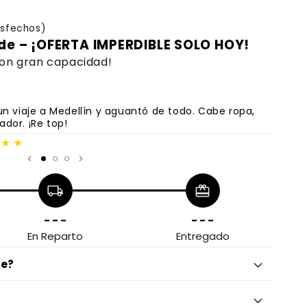
isfechos)
de – ¡OFERTA IMPERDIBLE SOLO HOY!
on gran capacidad!
 un viaje a Medellín y aguantó de todo. Cabe ropa,
ador. ¡Re top!
★★★
local_shipping
redeem
- - -
- - -
En Reparto
Entregado
te?