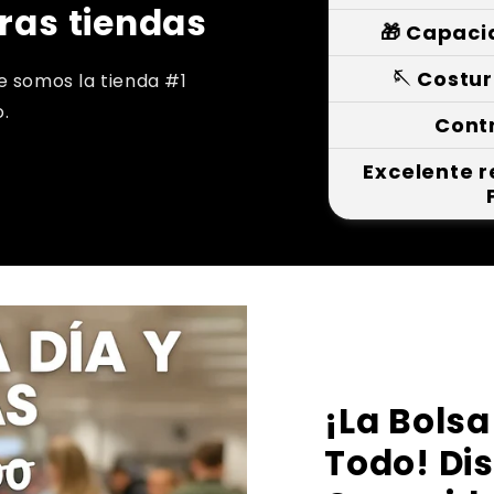
ras tiendas
🎁 Capaci
🪡 Costu
e somos la tienda #1
.
Cont
Excelente r
¡La Bols
Todo! Di