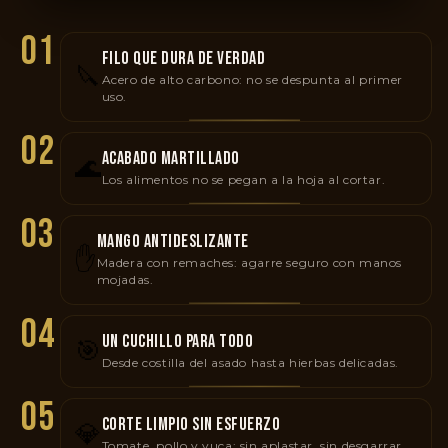
01
FILO QUE DURA DE VERDAD
🔪
Acero de alto carbono: no se despunta al primer
uso.
02
ACABADO MARTILLADO
🌊
Los alimentos no se pegan a la hoja al cortar.
03
MANGO ANTIDESLIZANTE
✋
Madera con remaches: agarre seguro con manos
mojadas.
04
UN CUCHILLO PARA TODO
🎯
Desde costilla del asado hasta hierbas delicadas.
05
CORTE LIMPIO SIN ESFUERZO
💎
Tomate, pollo y yuca: sin aplastar, sin desgarrar.