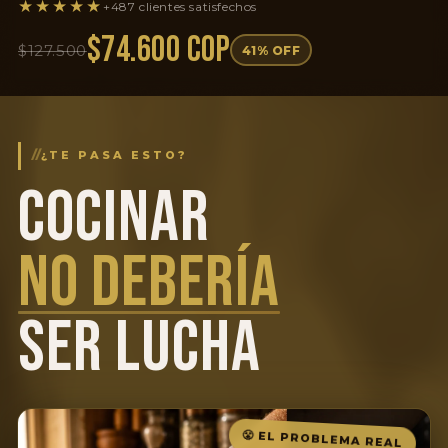
★★★★★
+487 clientes satisfechos
$74.600 COP
$127.500
41% OFF
//
¿TE PASA ESTO?
COCINAR
NO DEBERÍA
SER LUCHA
😤 EL PROBLEMA REAL