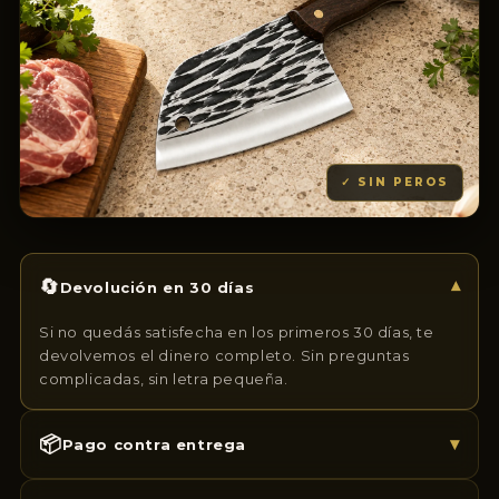
✓ SIN PEROS
🔄
▾
Devolución en 30 días
Si no quedás satisfecha en los primeros 30 días, te
devolvemos el dinero completo. Sin preguntas
complicadas, sin letra pequeña.
📦
▾
Pago contra entrega
Podés pagar al recibir en casa. Primero ves el