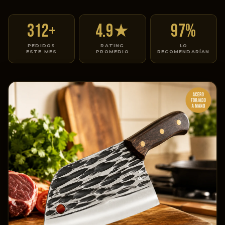
312+
4.9★
97%
PEDIDOS
RATING
LO
ESTE MES
PROMEDIO
RECOMENDARÍAN