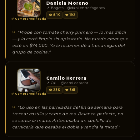
Daniela Moreno
📍 Bogotá · @dani.entre.fogones
👁 8.1K
❤️ 192
✅ Compra verificada
"Probé con tomate cherry primero — lo más difícil
— y lo cortó limpio sin aplastarlo. No puedo creer que
esté en $74.000. Ya le recomendé a tres amigas del
grupo de cocina."
⭐⭐⭐⭐⭐
Camilo Herrera
📍 Cali · @camiloasador
👁 23K
❤️ 561
✅ Compra verificada
"Lo uso en las parrilladas del fin de semana para
trocear costilla y carne de res. Balance perfecto, no
se cansa la mano. Antes usaba un cuchillo de
carnicería que pesaba el doble y rendía la mitad."