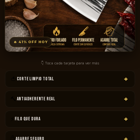
🔥 41% OFF HOY
👇 Toca cada tarjeta para ver más
🍅
+
CORTE LIMPIO TOTAL
Tomate, pollo, carne y yuca — sin aplastar, sin desgarrar, sin
esfuerzo extra.
🔨
+
ANTIADHERENTE REAL
Acabado martillado que evita que los alimentos se peguen
mientras cortás.
⚡
+
FILO QUE DURA
Acero inoxidable de alto carbono: no se despunta al primer
uso, aguanta de verdad.
✋
+
AGARRE SEGURO