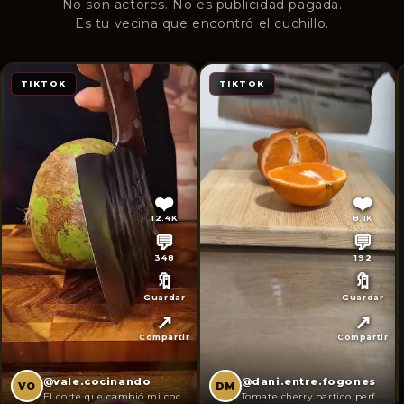
No son actores. No es publicidad pagada.
Es tu vecina que encontró el cuchillo.
TIKTOK
TIKTOK
❤️
❤️
12.4K
8.1K
💬
💬
348
192
🔖
🔖
Guardar
Guardar
↗️
↗️
Compartir
Compartir
@vale.cocinando
@dani.entre.fogones
VO
DM
El corte que cambió mi cocina 🔪
Tomate cherry partido perfecto ✅