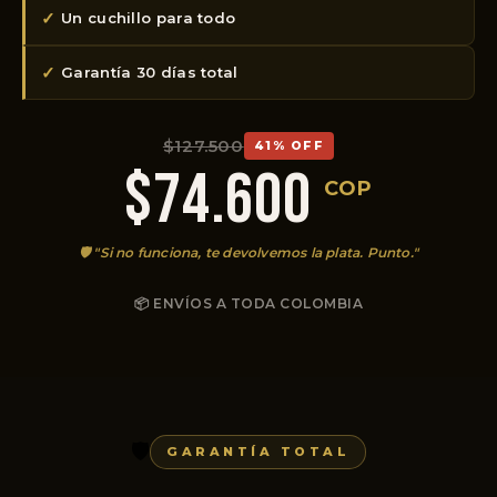
✓
Un cuchillo para todo
✓
Garantía 30 días total
$127.500
41% OFF
$74.600
COP
🛡️ "Si no funciona, te devolvemos la plata. Punto."
📦 ENVÍOS A TODA COLOMBIA
🛡️
GARANTÍA TOTAL