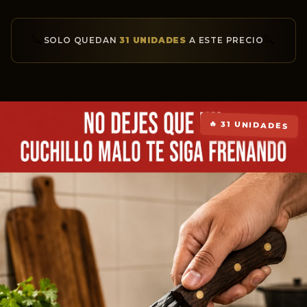
🔪
🔪
SOLO QUEDAN
31 UNIDADES
A ESTE PRECIO
🔥 31 UNIDADES