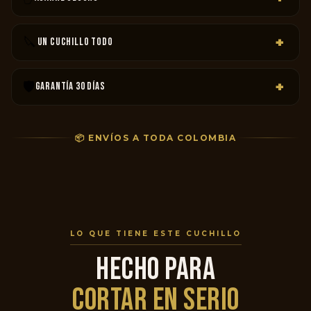
Mango de madera reforzada con remaches metálicos — no
se resbala con manos mojadas.
🔪
+
UN CUCHILLO TODO
Del asado del fin de semana a las hierbas más delicadas — un
solo cuchillo para todo.
🛡️
+
GARANTÍA 30 DÍAS
Si no funciona, te devolvemos la plata. Punto. Sin peros, sin
preguntas raras.
📦 ENVÍOS A TODA COLOMBIA
LO QUE TIENE ESTE CUCHILLO
HECHO PARA
CORTAR EN SERIO