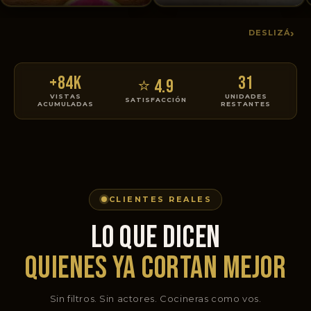
›
DESLIZÁ
+84K
31
⭐ 4.9
VISTAS
UNIDADES
SATISFACCIÓN
ACUMULADAS
RESTANTES
CLIENTES REALES
LO QUE DICEN
QUIENES YA CORTAN MEJOR
Sin filtros. Sin actores. Cocineras como vos.