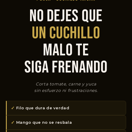
NO DEJES QUE
UN CUCHILLO
MALO TE
SIGA FRENANDO
Corta tomate, carne y yuca
sin esfuerzo ni frustraciones.
✓
Filo que dura de verdad
✓
Mango que no se resbala